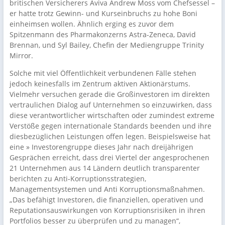
britischen Versicherers Aviva Andrew Moss vom Chefsessel –
er hatte trotz Gewinn- und Kurseinbruchs zu hohe Boni
einheimsen wollen. Ähnlich erging es zuvor dem
Spitzenmann des Pharmakonzerns Astra-Zeneca, David
Brennan, und Syl Bailey, Chefin der Mediengruppe Trinity
Mirror.
Solche mit viel Öffentlichkeit verbundenen Fälle stehen
jedoch keinesfalls im Zentrum aktiven Aktionärstums.
Vielmehr versuchen gerade die Großinvestoren im direkten
vertraulichen Dialog auf Unternehmen so einzuwirken, dass
diese verantwortlicher wirtschaften oder zumindest extreme
Verstöße gegen internationale Standards beenden und ihre
diesbezüglichen Leistungen offen legen. Beispielsweise hat
eine » Investorengruppe dieses Jahr nach dreijährigen
Gesprächen erreicht, dass drei Viertel der angesprochenen
21 Unternehmen aus 14 Ländern deutlich transparenter
berichten zu Anti-Korruptionsstrategien,
Managementsystemen und Anti Korruptionsmaßnahmen.
„Das befähigt Investoren, die finanziellen, operativen und
Reputationsauswirkungen von Korruptionsrisiken in ihren
Portfolios besser zu überprüfen und zu managen“,