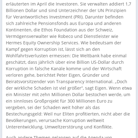
erläuterten im April die Investoren. Sie verwalten addiert 1,7
Billionen Dollar und sind Unterzeichner der UN Prinzipien
für Verantwortliches Investment (PRI). Darunter befinden
sich zahlreiche Pensionsfonds aus Europa und anderen
Kontinenten, die Ethos Foundation aus der Schweiz,
Vermögensverwalter wie Robeco und Dienstleister wie
Hermes Equity Ownership Services. Wie bedeutsam der
Kampf gegen Korruption ist, lässt sich an den
Wohlfahrtsverlusten ermessen: Die Weltbank habe einmal
geschätzt, dass jährlich über eine Billion US-Dollar durch
Korruption in falsche Kanäle komme und der Wirtschaft
verloren gehe, berichtet Peter Eigen, Gründer und
Beiratsvorsitzender von Transparency International. „Doch
der wirkliche Schaden ist viel größer“, sagt Eigen. Wenn etwa
ein Minister mit zehn Millionen Dollar bestochen werde, um
ein sinnloses Großprojekt für 300 Millionen Euro zu
vergeben, sei der Schaden weit höher als das
Bestechungsgeld: Weil nur Eliten profitierten, nicht aber die
Bevölkerungen, verursache Korruption weltweit
Unterentwicklung, Umweltzerstörung und Konflikte.
Auch andere Themen gelangen auf die Agenda von